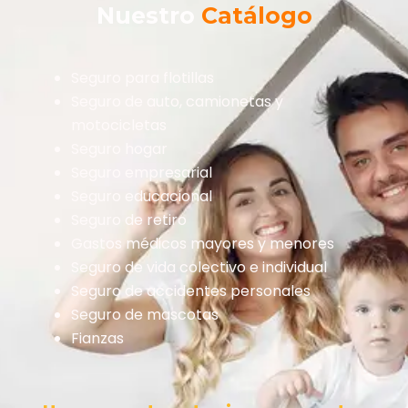
Nuestro
Catálogo
Seguro para flotillas
Seguro de auto, camionetas y
motocicletas
Seguro hogar
Seguro empresarial
Seguro educacional
Seguro de retiro
Gastos médicos mayores y menores
Seguro de vida colectivo e individual
Seguro de accidentes personales
Seguro de mascotas
Fianzas