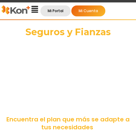
Main
Mi Portal
Mi Cuenta
Menu
Seguros y Fianzas
Tu mejor aliado en protección y respaldo
financiero. En Kon+, te ofrecemos una
amplia gama de seguros y fianzas
diseñados para proteger tu patrimonio, tu
empresa y a tus colaboradores, con el
acompañamiento de expertos y las mejores
aseguradoras del país.
Encuentra el plan que más se adapte a
tus necesidades