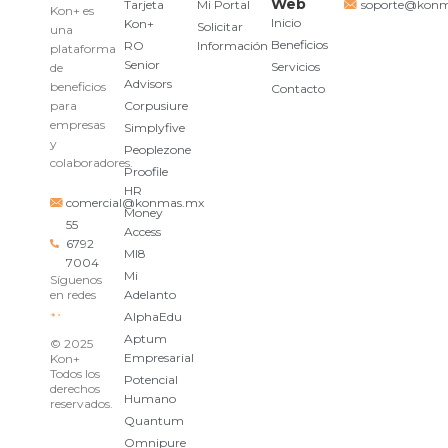
Web
Tarjeta
Mi Portal
soporte@kon
Kon+ es
Inicio
Kon+
Solicitar
una
Beneficios
RO
Información
plataforma
Senior
Servicios
de
Advisors
beneficios
Contacto
para
Corpusiure
empresas
Simplyfive
y
Peoplezone
colaboradores.
Proofile
HR
comercial@konmas.mx
Money
55
Access
6792
MI8
7004
Mi
Síguenos
en redes
Adelanto
AlphaEdu
Aptum
© 2025
Empresarial
Kon+
Todos los
Potencial
derechos
Humano
reservados.
Quantum
Omnipure