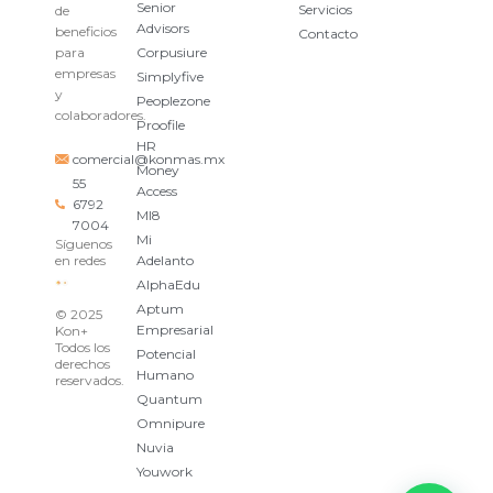
Senior
Servicios
de
Advisors
beneficios
Contacto
para
Corpusiure
empresas
Simplyfive
y
Peoplezone
colaboradores.
Proofile
HR
comercial@konmas.mx
Money
55
Access
6792
MI8
7004
Mi
Síguenos
en redes
Adelanto
AlphaEdu
Aptum
© 2025
Empresarial
Kon+
Todos los
Potencial
derechos
Humano
reservados.
Quantum
Omnipure
Nuvia
Youwork