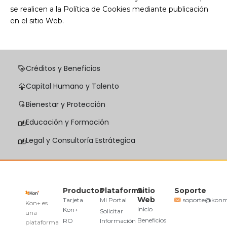
se realicen a la Política de Cookies mediante publicación
en el sitio Web.
Créditos y Beneficios
Capital Humano y Talento
Bienestar y Protección
Educación y Formación
Legal y Consultoría Estrátegica
Productos
Plataforma
Sitio
Soporte
Web
Tarjeta
Mi Portal
soporte@kon
Kon+ es
Inicio
Kon+
Solicitar
una
Beneficios
RO
Información
plataforma