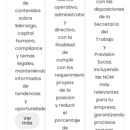
con las
de
operativo,
disposiciones
contenidos
administrativo
de la
sobre
y
Secretaría
liderazgo,
directivo,
del
capital
con la
Trabajo
humano,
finalidad
y
compliance
de
Previsión
y temas
cumplir
Social,
legales,
con los
incluyendo
manteniéndolos
requerimientos
las NOM
informados
propios
más
de
de la
relevantes
tendencias
posición
para tu
y
y reducir
empresa,
oportunidades.
el
garantizando
Ver
porcentaje
procesos
más
de
seguros