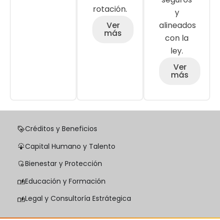
rotación.
y
Ver
alineados
más
con la
ley.
Ver
más
Créditos y Beneficios
Capital Humano y Talento
Bienestar y Protección
Educación y Formación
Legal y Consultoría Estrátegica