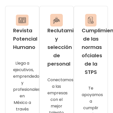
Revista
Reclutamiento
Cumplimien
Potencial
y
de las
Humano
selección
normas
de
ofciales
Llega a
personal
de la
ejecutivos,
STPS
emprendedores
Conectamos
y
a las
Te
profesionales
empresas
apoyamos
en
con el
a
México a
mejor
cumplir
través
talento