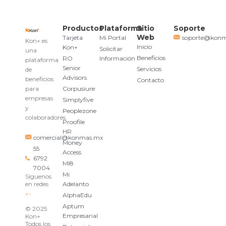
Productos
Plataforma
Sitio
Soporte
Web
Tarjeta
Mi Portal
soporte@kon
Kon+ es
Inicio
Kon+
Solicitar
una
Beneficios
RO
Información
plataforma
Senior
Servicios
de
Advisors
beneficios
Contacto
para
Corpusiure
empresas
Simplyfive
y
Peoplezone
colaboradores.
Proofile
HR
comercial@konmas.mx
Money
55
Access
6792
MI8
7004
Mi
Síguenos
en redes
Adelanto
AlphaEdu
Aptum
© 2025
Empresarial
Kon+
Todos los