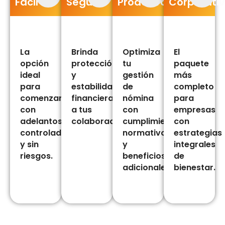
Fácil
Segura
Proactiva
Corporati
La
Brinda
Optimiza
El
opción
protección
tu
paquete
ideal
y
gestión
más
para
estabilidad
de
completo
comenzar
financiera
nómina
para
con
a tus
con
empresas
adelantos
colaboradores.
cumplimiento
con
controlados
normativo
estrategias
y sin
y
integrales
riesgos.
beneficios
de
adicionales.
bienestar.